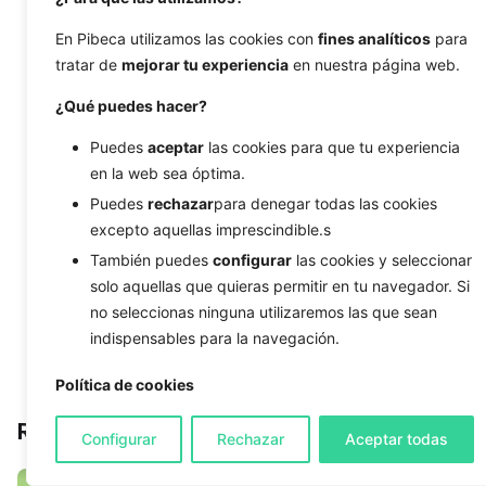
Entrada siguiente
Cómo crear una estrategia efectiva de marketing
En Pibeca utilizamos las cookies con
fines analíticos
para
de afiliados
tratar de
mejorar tu experiencia
en nuestra página web.
¿Qué puedes hacer?
Puedes
aceptar
las cookies para que tu experiencia
en la web sea óptima.
Puedes
rechazar
para denegar todas las cookies
excepto aquellas imprescindible.s
También puedes
configurar
las cookies y seleccionar
solo aquellas que quieras permitir en tu navegador. Si
no seleccionas ninguna utilizaremos las que sean
indispensables para la navegación.
Política de cookies
Related Posts
Configurar
Rechazar
Aceptar todas