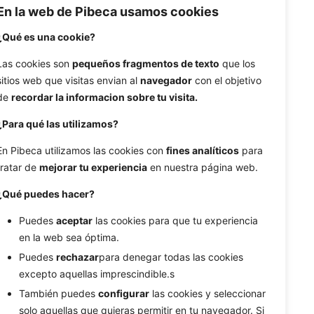
En la web de Pibeca usamos cookies
Tags
¿Qué es una cookie?
Adobe Illustrator CS6
Android
Android Studio
Las cookies son
pequeños fragmentos de texto
que los
sitios web que visitas envian al
navegador
con el objetivo
Big Data
bower
branding
business name
de
recordar la informacion sobre tu visita.
Business Strategy
Chatbot
Customer Service
Database
design
DevOps
¿Para qué las utilizamos?
Digital Marketing
DNS
downloads
En Pibeca utilizamos las cookies con
fines analíticos
para
ecommerce
file system
font
freebie
tratar de
mejorar tu experiencia
en nuestra página web.
IOT
MacBook Pro
magento
MariaDB
¿Qué puedes hacer?
Michael Porter
monthy calendar
MySQL
Puedes
aceptar
las cookies para que tu experiencia
optimization
OSX
Password protection
en la web sea óptima.
plugins
propagation time
ROI
SEO
Puedes
rechazar
para denegar todas las cookies
Single Page Application
SSL Certificate
excepto aquellas imprescindible.s
strategy
sudo
tips
traffic
UX
También puedes
configurar
las cookies y seleccionar
vectorized images
Web Design
solo aquellas que quieras permitir en tu navegador. Si