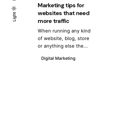
Marketing tips for
websites that need
Light
Light
Dark
more traffic
When running any kind
of website, blog, store
or anything else the...
Digital Marketing
1