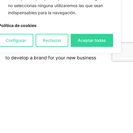
web development tools
WordPress
no seleccionas ninguna utilizaremos las que sean
indispensables para la navegación.
Política de cookies
Recent comments
Configurar
Rechazar
Aceptar todas
Five by Five
on
Branding 101 – 4 easy tips
to develop a brand for your new business
jacksm
on
Tips for landing pages that
convert
Lindsay
on
Branding 101 – 4 easy tips to
develop a brand for your new business
Olivia Jackson
on
How to convert an
image into vector graphics with Adobe
Illustrator CS6