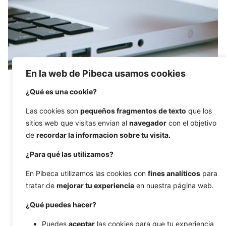
En la web de Pibeca usamos cookies
27/09/2016
5 min read
¿Qué es una cookie?
3 tips for improving your e-commerce
strategy
Las cookies son
pequeños fragmentos de texto
que los
sitios web que visitas envian al
navegador
con el objetivo
As one of the most profitable industries right
de
recordar la informacion sobre tu visita.
now, there’s more than...
¿Para qué las utilizamos?
Ecommerce
Social media
En Pibeca utilizamos las cookies con
fines analíticos
para
tratar de
mejorar tu experiencia
en nuestra página web.
1
¿Qué puedes hacer?
Puedes
aceptar
las cookies para que tu experiencia