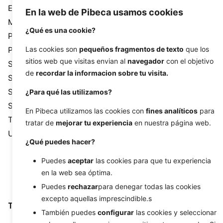
Ecommerce
En la web de Pibeca usamos cookies
Monthly calendar
¿Qué es una cookie?
Pibeca Solutions
Las cookies son
pequeños fragmentos de texto
que los
Programming
sitios web que visitas envian al
navegador
con el objetivo
SEM
de
recordar la informacion sobre tu visita.
SEO
Social media
¿Para qué las utilizamos?
Systems
En Pibeca utilizamos las cookies con
fines analíticos
para
Tutorial
tratar de
mejorar tu experiencia
en nuestra página web.
Uncategorized
¿Qué puedes hacer?
Puedes
aceptar
las cookies para que tu experiencia
en la web sea óptima.
Puedes
rechazar
para denegar todas las cookies
excepto aquellas imprescindible.s
Tags
También puedes
configurar
las cookies y seleccionar