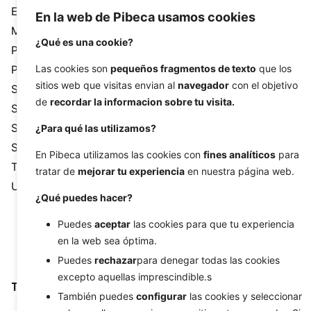
Ecommerce
En la web de Pibeca usamos cookies
Monthly calendar
¿Qué es una cookie?
Pibeca Solutions
Las cookies son
pequeños fragmentos de texto
que los
Programming
sitios web que visitas envian al
navegador
con el objetivo
SEM
de
recordar la informacion sobre tu visita.
SEO
Social media
¿Para qué las utilizamos?
Systems
En Pibeca utilizamos las cookies con
fines analíticos
para
Tutorial
tratar de
mejorar tu experiencia
en nuestra página web.
Uncategorized
¿Qué puedes hacer?
Puedes
aceptar
las cookies para que tu experiencia
en la web sea óptima.
Puedes
rechazar
para denegar todas las cookies
excepto aquellas imprescindible.s
Tags
También puedes
configurar
las cookies y seleccionar