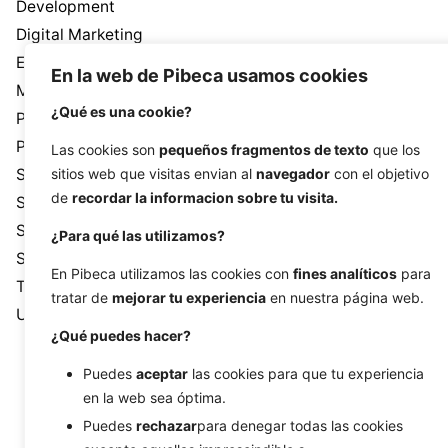
Development
Digital Marketing
Ecommerce
En la web de Pibeca usamos cookies
Monthly calendar
¿Qué es una cookie?
Pibeca Solutions
Programming
Las cookies son
pequeños fragmentos de texto
que los
SEM
sitios web que visitas envian al
navegador
con el objetivo
de
recordar la informacion sobre tu visita.
SEO
Social media
¿Para qué las utilizamos?
Systems
En Pibeca utilizamos las cookies con
fines analíticos
para
Tutorial
tratar de
mejorar tu experiencia
en nuestra página web.
Uncategorized
¿Qué puedes hacer?
Puedes
aceptar
las cookies para que tu experiencia
en la web sea óptima.
Puedes
rechazar
para denegar todas las cookies