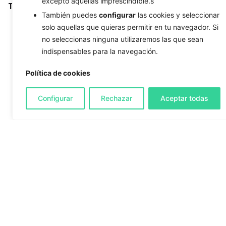
excepto aquellas imprescindible.s
Tags
También puedes
configurar
las cookies y seleccionar
Adobe Illustrator CS6
Android
Android Studio
Big Data
solo aquellas que quieras permitir en tu navegador. Si
no seleccionas ninguna utilizaremos las que sean
bower
branding
business name
Business Strategy
indispensables para la navegación.
Chatbot
Customer Service
Database
design
DevOps
Digital Marketing
DNS
downloads
ecommerce
Política de cookies
file system
font
freebie
IOT
MacBook Pro
magento
MariaDB
Michael Porter
monthy calendar
Configurar
Rechazar
Aceptar todas
MySQL
optimization
OSX
Password protection
plugins
propagation time
ROI
SEO
Single Page Application
SSL Certificate
strategy
sudo
tips
traffic
UX
vectorized images
Web Design
web development tools
WordPress