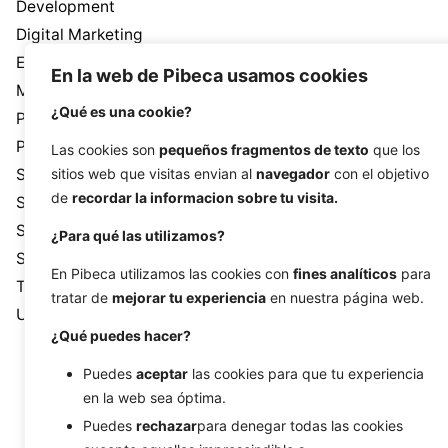
Development
Digital Marketing
Ecommerce
En la web de Pibeca usamos cookies
Monthly calendar
¿Qué es una cookie?
Pibeca Solutions
Programming
Las cookies son
pequeños fragmentos de texto
que los
SEM
sitios web que visitas envian al
navegador
con el objetivo
de
recordar la informacion sobre tu visita.
SEO
Social media
¿Para qué las utilizamos?
Systems
En Pibeca utilizamos las cookies con
fines analíticos
para
Tutorial
tratar de
mejorar tu experiencia
en nuestra página web.
Uncategorized
¿Qué puedes hacer?
Puedes
aceptar
las cookies para que tu experiencia
en la web sea óptima.
Puedes
rechazar
para denegar todas las cookies