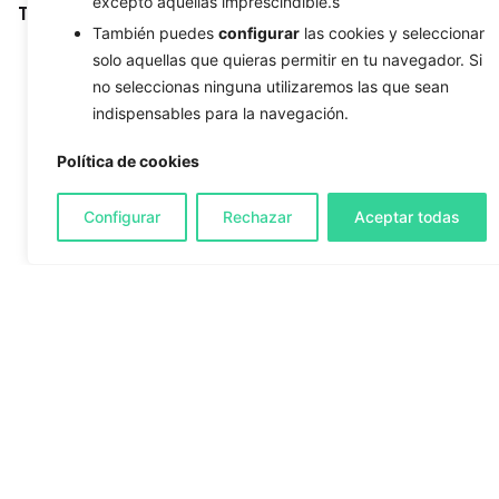
excepto aquellas imprescindible.s
Tags
También puedes
configurar
las cookies y seleccionar
Adobe Illustrator CS6
Android
Android Studio
Big Data
solo aquellas que quieras permitir en tu navegador. Si
no seleccionas ninguna utilizaremos las que sean
bower
branding
business name
Business Strategy
indispensables para la navegación.
Chatbot
Customer Service
Database
design
DevOps
Digital Marketing
DNS
downloads
ecommerce
Política de cookies
file system
font
freebie
IOT
MacBook Pro
magento
MariaDB
Michael Porter
monthy calendar
Configurar
Rechazar
Aceptar todas
MySQL
optimization
OSX
Password protection
plugins
propagation time
ROI
SEO
Single Page Application
SSL Certificate
strategy
sudo
tips
traffic
UX
vectorized images
Web Design
web development tools
WordPress