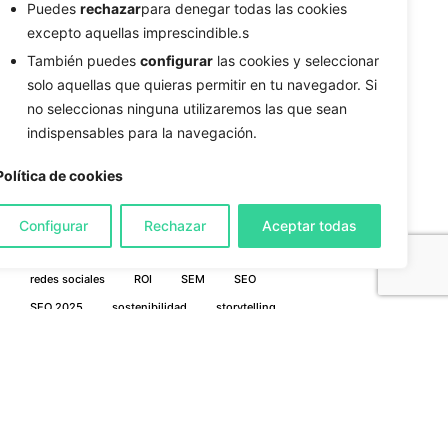
Puedes
rechazar
para denegar todas las cookies
estrategia de marca
estrategias de marketing
excepto aquellas imprescindible.s
estrategias digitales
experiencia del usuario
También puedes
configurar
las cookies y seleccionar
fidelización
generación de ingresos
solo aquellas que quieras permitir en tu navegador. Si
no seleccionas ninguna utilizaremos las que sean
Google Ads
herramientas de diseño
indispensables para la navegación.
inteligencia artificial
interacción
IOT
landing pages
Machine Learning
Política de cookies
marketing de afiliados
marketing de contenidos
marketing de influencers
marketing digital
Configurar
Rechazar
Aceptar todas
optimización
personalización
PWA
redes sociales
ROI
SEM
SEO
SEO 2025
sostenibilidad
storytelling
tono de voz
valor de marca
ventas online
vídeo marketing