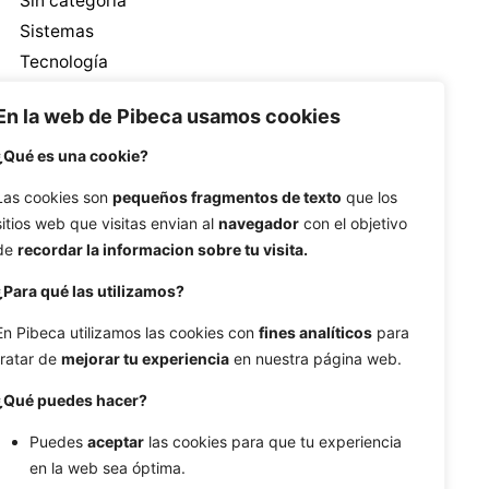
Sin categoría
Sistemas
Tecnología
Tendencias
En la web de Pibeca usamos cookies
Ventas
¿Qué es una cookie?
Las cookies son
pequeños fragmentos de texto
que los
sitios web que visitas envian al
navegador
con el objetivo
de
recordar la informacion sobre tu visita.
¿Para qué las utilizamos?
Etiquetas
En Pibeca utilizamos las cookies con
fines analíticos
para
automatización
branding
búsqueda por voz
tratar de
mejorar tu experiencia
en nuestra página web.
colaboraciones
contenido generado por usuarios
¿Qué puedes hacer?
contenido visual
conversión
copywriting
Puedes
aceptar
las cookies para que tu experiencia
Desarrollo de Software
diferenciación
diseño
en la web sea óptima.
ecommerce
engagement
estrategia