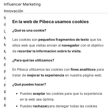
Influencer Marketing
Innovación
Inteligencia Artificial
En la web de Pibeca usamos cookies
iOS
¿Qué es una cookie?
Landing Pages
Machine Learning
Las cookies son
pequeños fragmentos de texto
que los
Marketing de afiliados
sitios web que visitas envian al
navegador
con el objetivo
de
recordar la informacion sobre tu visita.
Marketing Digital
Metaverso
¿Para qué las utilizamos?
Paid Search
En Pibeca utilizamos las cookies con
fines analíticos
para
Pibeca Solutions
tratar de
mejorar tu experiencia
en nuestra página web.
PPC
¿Qué puedes hacer?
Programación
Realidad Aumentada
Puedes
aceptar
las cookies para que tu experiencia
Realidad Virtual
en la web sea óptima.
Redes sociales
Puedes
rechazar
para denegar todas las cookies