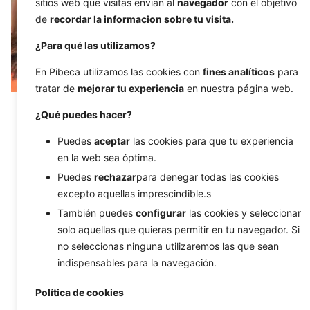
sitios web que visitas envian al
navegador
con el objetivo
de
recordar la informacion sobre tu visita.
¿Para qué las utilizamos?
En Pibeca utilizamos las cookies con
fines analíticos
para
tratar de
mejorar tu experiencia
en nuestra página web.
12/11/2024
6 min de lectura
¿Qué puedes hacer?
Cómo construir una comunidad sólida
Puedes
aceptar
las cookies para que tu experiencia
alrededor de tu marca
en la web sea óptima.
En un mundo cada vez más conectado, las
Puedes
rechazar
para denegar todas las cookies
marcas ya no solo...
excepto aquellas imprescindible.s
También puedes
configurar
las cookies y seleccionar
Branding
Estrategia Negocio
solo aquellas que quieras permitir en tu navegador. Si
Identidad de marca
Redes sociales
no seleccionas ninguna utilizaremos las que sean
indispensables para la navegación.
1
Política de cookies