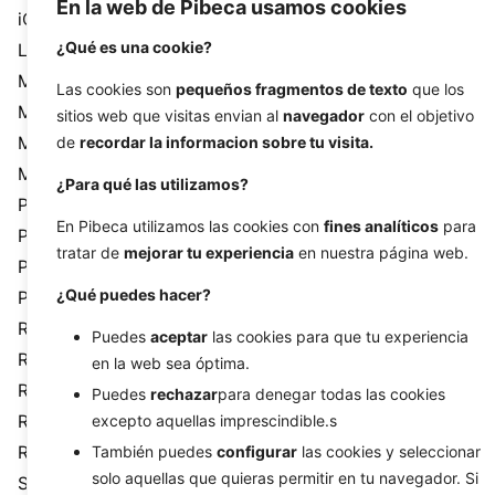
En la web de Pibeca usamos cookies
iOS
¿Qué es una cookie?
Landing Pages
Machine Learning
Las cookies son
pequeños fragmentos de texto
que los
Marketing de afiliados
sitios web que visitas envian al
navegador
con el objetivo
de
recordar la informacion sobre tu visita.
Marketing Digital
Metaverso
¿Para qué las utilizamos?
Paid Search
En Pibeca utilizamos las cookies con
fines analíticos
para
Pibeca Solutions
tratar de
mejorar tu experiencia
en nuestra página web.
PPC
¿Qué puedes hacer?
Programación
Realidad Aumentada
Puedes
aceptar
las cookies para que tu experiencia
Realidad Virtual
en la web sea óptima.
Redes sociales
Puedes
rechazar
para denegar todas las cookies
excepto aquellas imprescindible.s
Relaciones Públicas (PR)
También puedes
configurar
las cookies y seleccionar
ROI
solo aquellas que quieras permitir en tu navegador. Si
Salud