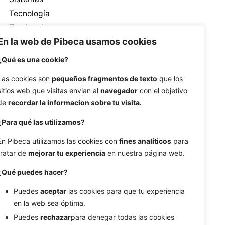
Tecnología
Tendencias
En la web de Pibeca usamos cookies
Ventas
¿Qué es una cookie?
Las cookies son
pequeños fragmentos de texto
que los
sitios web que visitas envian al
navegador
con el objetivo
de
recordar la informacion sobre tu visita.
¿Para qué las utilizamos?
Etiquetas
En Pibeca utilizamos las cookies con
fines analíticos
para
automatización
branding
búsqueda por voz
tratar de
mejorar tu experiencia
en nuestra página web.
colaboraciones
contenido generado por usuarios
¿Qué puedes hacer?
contenido visual
conversión
copywriting
Puedes
aceptar
las cookies para que tu experiencia
Desarrollo de Software
diferenciación
diseño
en la web sea óptima.
ecommerce
engagement
estrategia
Puedes
rechazar
para denegar todas las cookies
estrategia de marca
estrategias de marketing