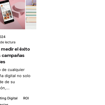
024
de lectura
medir el éxito
s campañas
les
o de cualquier
a digital no solo
e de su
ón,...
ing Digital
ROI
ncias