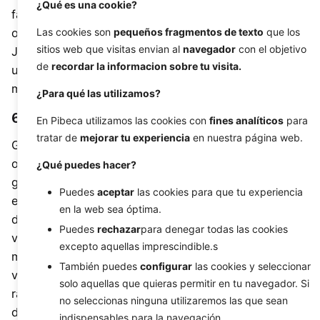
¿Qué es una cookie?
factores como el almacenamiento en caché, la
optimización de imágenes y la codificación de
Las cookies son
pequeños fragmentos de texto
que los
sitios web que visitas envian al
navegador
con el objetivo
JavaScript. Si sigues los consejos dados, obtendrás
de
recordar la informacion sobre tu visita.
un sitio web de carga más rápido y una experiencia
mejorada para los visitantes.
¿Para qué las utilizamos?
6. Prueba de optimización para móviles
En Pibeca utilizamos las cookies con
fines analíticos
para
tratar de
mejorar tu experiencia
en nuestra página web.
Google ha creado la herramienta de
prueba de
optimización para dispositivos móviles
para
¿Qué puedes hacer?
garantizar que los sitios web ofrezcan una
Puedes
aceptar
las cookies para que tu experiencia
experiencia positiva para las personas que utilizan
en la web sea óptima.
dispositivos móviles. Más de la mitad de todos los
Puedes
rechazar
para denegar todas las cookies
visitantes de las webs ahora utilizan dispositivos
excepto aquellas imprescindible.s
móviles, por lo que tu web debe atender a estos
También puedes
configurar
las cookies y seleccionar
visitantes. Esta herramienta te dará una respuesta
solo aquellas que quieras permitir en tu navegador. Si
rápida sobre si tu web está optimizado para
no seleccionas ninguna utilizaremos las que sean
dispositivos móviles, si existen problemas de carga (
indispensables para la navegación.