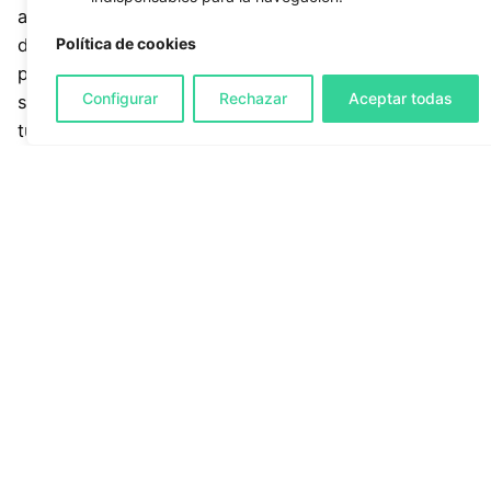
a menudo relacionados con la falta de optimización
Política de cookies
de las imágenes o errores de codificación). Es
posible que estos problemas no sean críticos, pero
Configurar
Rechazar
Aceptar todas
solucionarlos ofrecerá una mejor experiencia móvil a
tus clientes.
Muchos sitios web se han desarrollado para parecer
atractivos, pero no se centran por completo en los
objetivos principales de la empresa. Es posible que
desees informar a los visitantes sobre tus productos
o servicios, ayudándoles a tomar una decisión de
compra informada. Alternativamente, la web podría
enfocarse principalmente en solidificar tu identidad
de marca para los consumidores. Al utilizar estas
herramientas de texting, es posible modificar tu web
hasta que se maximice para lograr tus objetivos