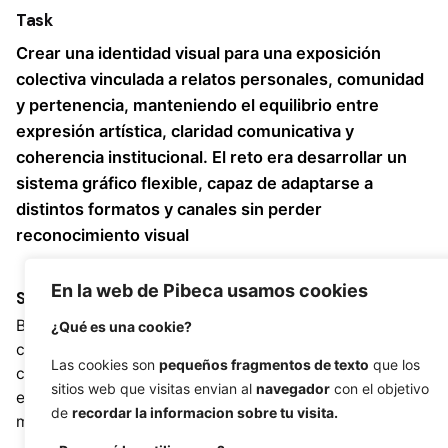
Task
Crear una identidad visual para una exposición
colectiva vinculada a relatos personales, comunidad
y pertenencia, manteniendo el equilibrio entre
expresión artística, claridad comunicativa y
coherencia institucional. El reto era desarrollar un
sistema gráfico flexible, capaz de adaptarse a
distintos formatos y canales sin perder
reconocimiento visual
En la web de Pibeca usamos cookies
Strategy
Design
Branding cultural,
Identidad visual,
¿Qué es una cookie?
campaña institucional,
creatividad digital, diseño
Las cookies son
pequeños fragmentos de texto
que los
comunicación de
para redes sociales,
sitios web que visitas envian al
navegador
con el objetivo
exposición, adaptación
dirección visual
de
recordar la informacion sobre tu visita.
multicanal