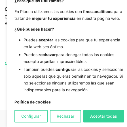
¿Para qué las utilizamos?
Client
Tags
En Pibeca utilizamos las cookies con
fines analíticos
para
California College of the
Branding
,
campaña digital
,
tratar de
mejorar tu experiencia
en nuestra página web.
Arts
comunicación cultural
,
¿Qué puedes hacer?
creatividad
,
diseño
gráfico
,
exposición
,
Puedes
aceptar
las cookies para que tu experiencia
institución artística
,
redes
en la web sea óptima.
sociales
Puedes
rechazar
para denegar todas las cookies
excepto aquellas imprescindible.s
Open Project
También puedes
configurar
las cookies y seleccionar
solo aquellas que quieras permitir en tu navegador. Si
no seleccionas ninguna utilizaremos las que sean
indispensables para la navegación.
Política de cookies
Configurar
Rechazar
Aceptar todas