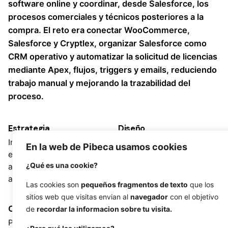
software online y coordinar, desde Salesforce, los
procesos comerciales y técnicos posteriores a la
compra. El reto era conectar WooCommerce,
Salesforce y Cryptlex, organizar Salesforce como
CRM operativo y automatizar la solicitud de licencias
mediante Apex, flujos, triggers y emails, reduciendo
trabajo manual y mejorando la trazabilidad del
proceso.
Estrategia
Diseño
Integración de sistemas,
UX/UI, diseño ecommerce,
En la web de Pibeca usamos cookies
ecommerce B2B, CRM,
flujo de compra,
¿Qué es una cookie?
automatización comercial,
experiencia de usuario
arquitectura técnica
Las cookies son
pequeños fragmentos de texto
que los
sitios web que visitas envian al
navegador
con el objetivo
Cliente
Etiquetas
de
recordar la informacion sobre tu visita.
Proyecto confidencial
Apex
,
automatización
,