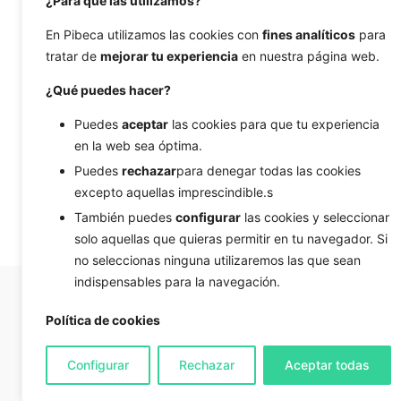
¿Para qué las utilizamos?
CRM
,
Cryptlex
,
ecommerce B2B
,
Flows
,
En Pibeca utilizamos las cookies con
fines analíticos
para
integración
,
licencias
tratar de
mejorar tu experiencia
en nuestra página web.
software
,
Salesforce
,
¿Qué puedes hacer?
Triggers
,
WooCommerce
,
WordPress
Puedes
aceptar
las cookies para que tu experiencia
en la web sea óptima.
Puedes
rechazar
para denegar todas las cookies
excepto aquellas imprescindible.s
También puedes
configurar
las cookies y seleccionar
solo aquellas que quieras permitir en tu navegador. Si
no seleccionas ninguna utilizaremos las que sean
indispensables para la navegación.
Política de cookies
Configurar
Rechazar
Aceptar todas