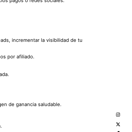
ios pagos o redes sociales.
ds, incrementar la visibilidad de tu
s por afiliado.
ada.
gen de ganancia saludable.
.