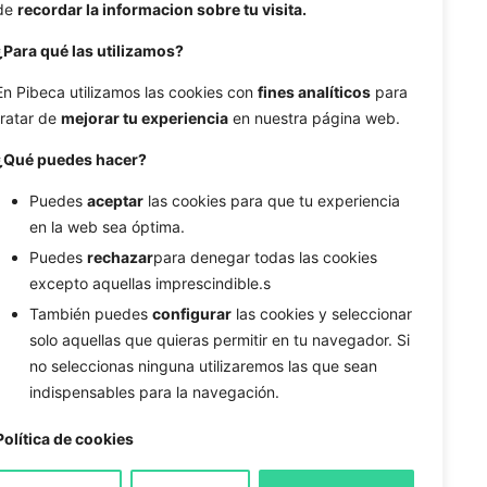
de
recordar la informacion sobre tu visita.
¿Para qué las utilizamos?
En Pibeca utilizamos las cookies con
fines analíticos
para
tratar de
mejorar tu experiencia
en nuestra página web.
¿Qué puedes hacer?
Puedes
aceptar
las cookies para que tu experiencia
en la web sea óptima.
Puedes
rechazar
para denegar todas las cookies
excepto aquellas imprescindible.s
También puedes
configurar
las cookies y seleccionar
solo aquellas que quieras permitir en tu navegador. Si
no seleccionas ninguna utilizaremos las que sean
indispensables para la navegación.
19/12/2024
6 min de lectura
Política de cookies
Cómo medir el éxito de tus
Entrada siguiente