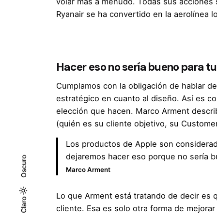
volar más a menudo. Todas sus acciones s
Ryanair se ha convertido en la aerolínea
Hacer eso no sería bueno para t
Cumplamos con la obligación de hablar de
estratégico en cuanto al diseño. Así es c
elección que hacen. Marco Arment
descri
(quién es su cliente objetivo, su Custome
Los productos de Apple son considerado
dejaremos hacer eso porque no sería b
Oscuro
Marco Arment
Lo que Arment está tratando de decir es q
Oscuro
Claro
Claro
cliente. Esa es solo otra forma de mejora