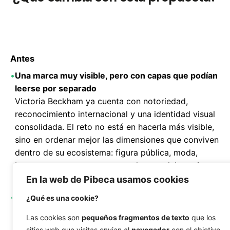
Antes
•
Una marca muy visible, pero con capas que podían
leerse por separado
Victoria Beckham ya cuenta con notoriedad,
reconocimiento internacional y una identidad visual
consolidada. El reto no está en hacerla más visible,
sino en ordenar mejor las dimensiones que conviven
dentro de su ecosistema: figura pública, moda,
beauty, ecommerce, prensa, cultura, colaboraciones
y negocio.
En la web de Pibeca usamos cookies
•
El ecommerce podía concentrar demasiado peso
¿Qué es una cookie?
como punto principal de contacto
Las cookies son
pequeños fragmentos de texto
que los
Cuando la tienda online se convierte en la entrada
sitios web que visitas envian al
navegador
con el objetivo