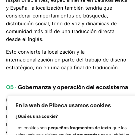
y España, la localización también tendría que
considerar comportamientos de búsqueda,
distribución social, tono de voz y dinámicas de
comunidad más allá de una traducción directa
desde el inglés.
Esto convierte la localización y la
internacionalización en parte del trabajo de diseño
estratégico, no en una capa final de traducción.
05 ·
Gobernanza y operación del ecosistema
Una plataforma digital global no termina en el
En la web de Pibeca usamos cookies
lanzamiento. Para funcionar como un sistema vivo,
necesitaría una estructura operativa capaz de
¿Qué es una cookie?
mantener actualizados contenidos, idiomas,
Las cookies son
pequeños fragmentos de texto
que los
activos, campañas, archivo y puntos de contacto
sitios web que visitas envian al
navegador
con el objetivo