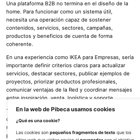
Una plataforma B2B no termina en el diseño de la
home. Para funcionar como un sistema útil,
necesita una operación capaz de sostener
contenidos, servicios, sectores, campañas,
productos y beneficios de cuenta de forma
coherente.
En una experiencia como IKEA para Empresas, sería
importante definir criterios claros para actualizar
servicios, destacar sectores, publicar ejemplos de
proyectos, priorizar productos profesionales,
comunicar ventajas de la Red y coordinar mensajes
entre inspiración, venta, logística y soporte.
En la web de Pibeca usamos cookies
También haría falta cuidar la relación entre
contenido global y adaptación local. Las
¿Qué es una cookie?
necesidades de una oficina, un hotel o un comercio
Las cookies son
pequeños fragmentos de texto
que los
pueden repetirse entre mercados, pero las
sitios web que visitas envian al
navegador
con el objetivo